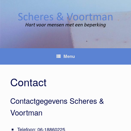
Spring
naar
inhoud
Menu
Contact
Contactgegevens Scheres &
Voortman
Telefoon: 06-18860225