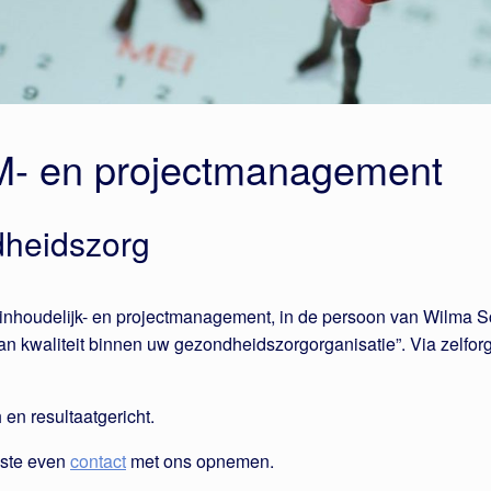
IM- en projectmanagement
dheidszorg
inhoudelijk- en projectmanagement, in de persoon van Wilma Sc
n van kwaliteit binnen uw gezondheidszorgorganisatie”. Via zelf
 en resultaatgericht.
este even
contact
met ons opnemen.