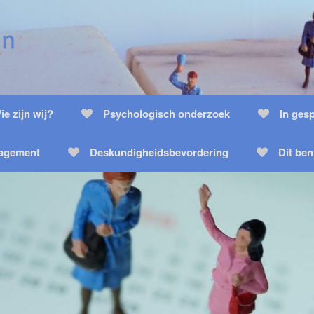
ie zijn wij?
Psychologisch onderzoek
In ges
nagement
Deskundigheidsbevordering
Dit ben