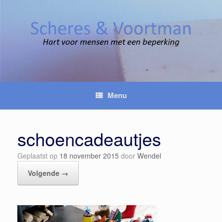
Spring
naar
inhoud
Menu
schoencadeautjes
Geplaatst op
18 november 2015
door
Wendel
Volgende →