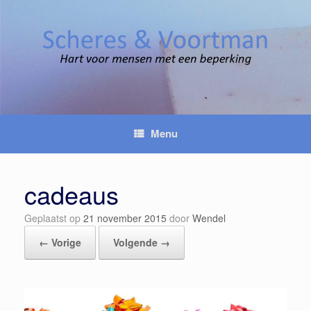
Spring
naar
inhoud
Menu
cadeaus
Geplaatst op
21 november 2015
door
Wendel
← Vorige
Volgende →