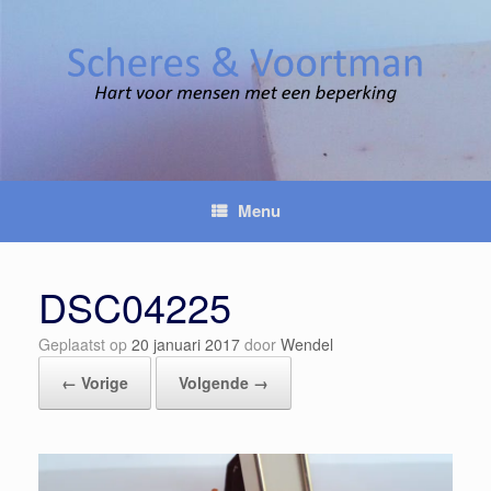
Spring
naar
inhoud
Menu
DSC04225
Geplaatst op
20 januari 2017
door
Wendel
← Vorige
Volgende →