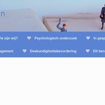
ie zijn wij?
Psychologisch onderzoek
In ges
nagement
Deskundigheidsbevordering
Dit ben