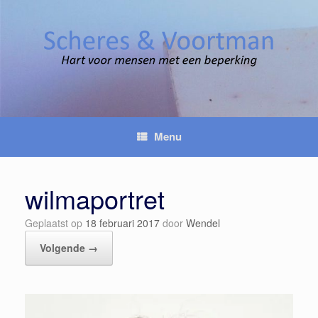
Spring
naar
inhoud
Menu
wilmaportret
Geplaatst op
18 februari 2017
door
Wendel
Volgende →