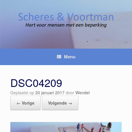
Spring
naar
inhoud
Menu
DSC04209
Geplaatst op
20 januari 2017
door
Wendel
← Vorige
Volgende →