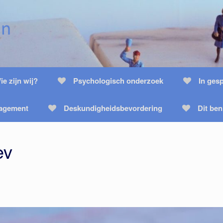
ie zijn wij?
Psychologisch onderzoek
In ges
nagement
Deskundigheidsbevordering
Dit ben
ev