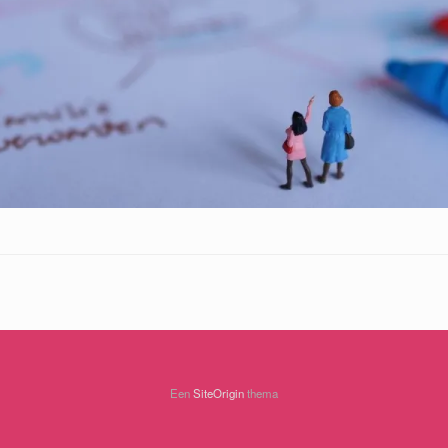
Een
SiteOrigin
thema