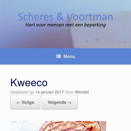
Spring
naar
inhoud
Menu
Kweeco
Geplaatst op
14 januari 2017
door
Wendel
← Vorige
Volgende →