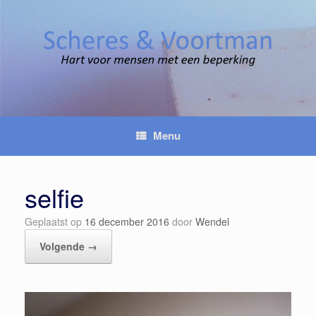
Spring
naar
inhoud
Menu
selfie
Geplaatst op
16 december 2016
door
Wendel
Volgende →